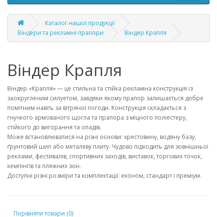
Каталог нашої продукції
Віндери та рекламні прапори
Віндер Крапля
Віндер Крапля
Віндер «Крапля» — це стильна та стійка рекламна конструкція із
заокругленим силуетом, завдяки якому прапор залишається добре
помітним навіть за вітряної погоди. Конструкція складається з
гнучкого армованого щогла та прапора з міцного поліестеру,
стійкого до вигорання та опадів.
Може встановлюватися на різні основи: хрестовину, водяну базу,
ґрунтовий шип або металеву плиту. Чудово підходить для зовнішньої
реклами, фестивалів, спортивних заходів, виставок, торгових точок,
кемпінгів та пляжних зон.
Доступні різні розміри та комплектації: економ, стандарт і преміум.
Порівняти товари (0)